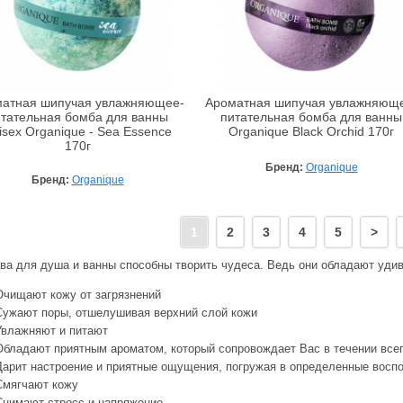
атная шипучая увлажняющее-
Ароматная шипучая увлажняющ
тательная бомба для ванны
питательная бомба для ванны
isex Organique - Sea Essence
Organique Black Orchid 170г
170г
Бренд:
Organique
Бренд:
Organique
1
2
3
4
5
>
ва для душа и ванны способны творить чудеса. Ведь они обладают уди
Очищают кожу от загрязнений
Сужают поры, отшелушивая верхний слой кожи
Увлажняют и питают
Обладают приятным ароматом, который сопровождает Вас в течении всег
Дарит настроение и приятные ощущения, погружая в определенные восп
Смягчают кожу
Снимают стресс и напряжение