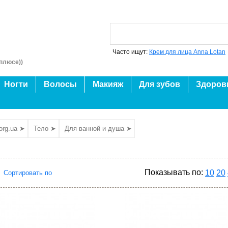
Часто ищут:
Крем для лица Anna Lotan
плюсе))
Ногти
Волосы
Макияж
Для зубов
Здоров
org.ua ➤
Тело ➤
Для ванной и душа ➤
Показывать по:
10
20
Сортировать по