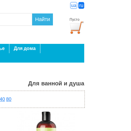
ua
ru
Найти
Пусто
ье
Для дома
Для ванной и душа
40
80