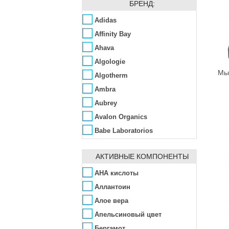
БРЕНД:
Adidas
Affinity Bay
Ahava
Algologie
Мыл
Algotherm
Ambra
Aubrey
Avalon Organics
Babe Laboratorios
Bademeisterei
АКТИВНЫЕ КОМПОНЕНТЫ
Barex
Bema
AHA кислоты
Bentley
Аллантоин
Bentley Organic
Алое вера
Benton
Апельсиновый цвет
Bio-Logical
Бергамот