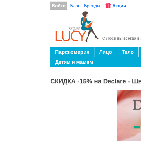
Войти
Блог
Бренды
Акции
С Люси вы всегда в 
Парфюмерия
Лицо
Тело
Детям и мамам
СКИДКА -15% на Declare - Ш