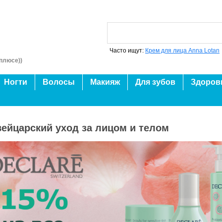
Часто ищут:
Крем для лица Anna Lotan
плюсе))
Ногти
Волосы
Макияж
Для зубов
Здоров
вейцарский уход за лицом и телом