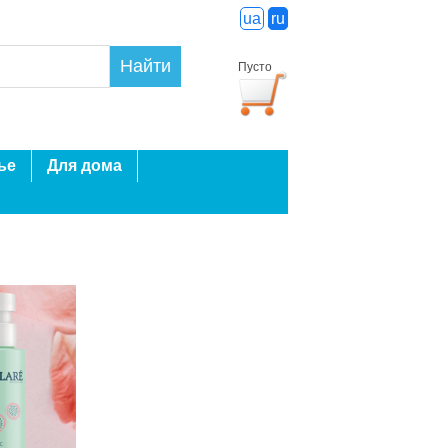
ua
ru
Найти
Пусто
ье
Для дома