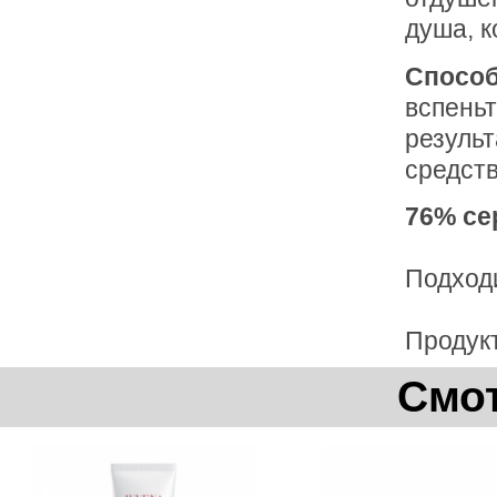
душа, 
Способ
вспень
резуль
средств
76% се
Подходи
Продукт
Смот