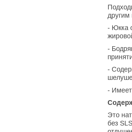
Подходи
другим 
- Юкка 
жировой
- Бодр
приняти
- Cоде
шелуше
- Имее
Содерж
Это нат
без SLS
отдушек