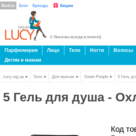
Войти
Блог
Бренды
Акции
С Люси вы всегда в плюсе))
Парфюмерия
Лицо
Тело
Ногти
Волосы
Детям и мамам
Lucy.org.ua ➤
Тело ➤
Для мужчин ➤
Green People ➤
5 Гель д
5 Гель для душа - О
Код то