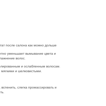
тат после салона как можно дольше
етно уменьшает вымывание цвета и
лажнение волос.
лированным и ослабленным волосам.
, мягкими и шелковистыми.
 вспенить, слегка промассировать и
ть.