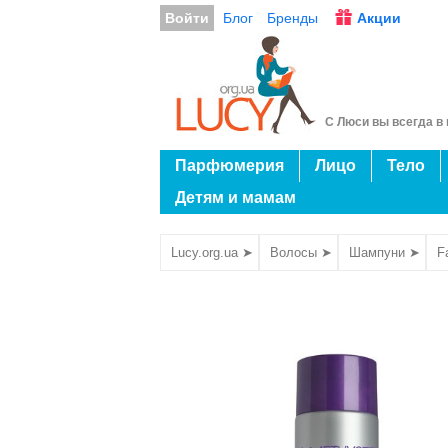
Войти
Блог
Бренды
Акции
С Люси вы всегда в 
Парфюмерия
Лицо
Тело
Детям и мамам
Lucy.org.ua ➤
Волосы ➤
Шампуни ➤
F