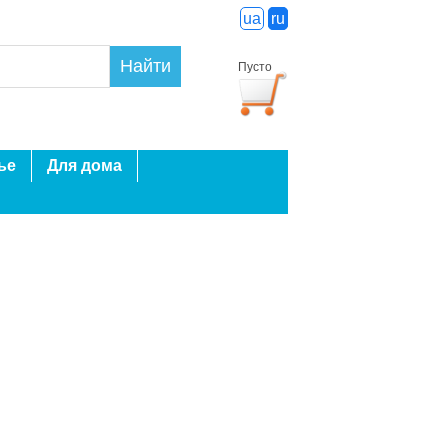
ua
ru
Найти
Пусто
ье
Для дома