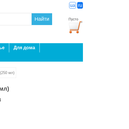
ua
ru
Найти
Пусто
ье
Для дома
(250 мл)
мл)
3