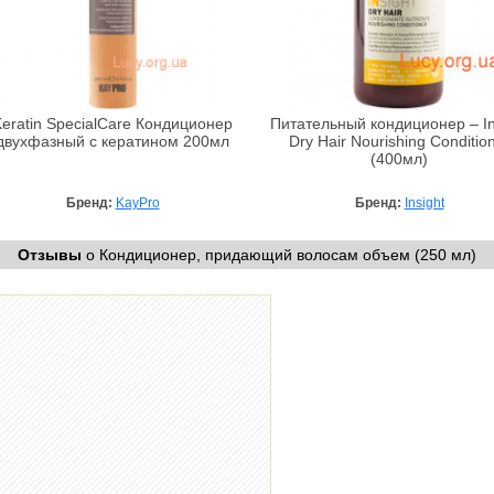
Keratin SpecialCare Кондиционер
Питательный кондиционер – In
двухфазный с кератином 200мл
Dry Hair Nourishing Conditio
(400мл)
Бренд:
KayPro
Бренд:
Insight
Отзывы
о Кондиционер, придающий волосам объем (250 мл)