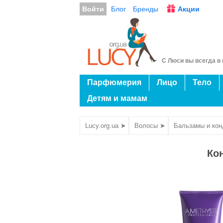
Войти
Блог
Бренды
Акции
С Люси вы всегда в 
Парфюмерия
Лицо
Тело
Детям и мамам
Lucy.org.ua ➤
Волосы ➤
Бальзамы и ко
Ко