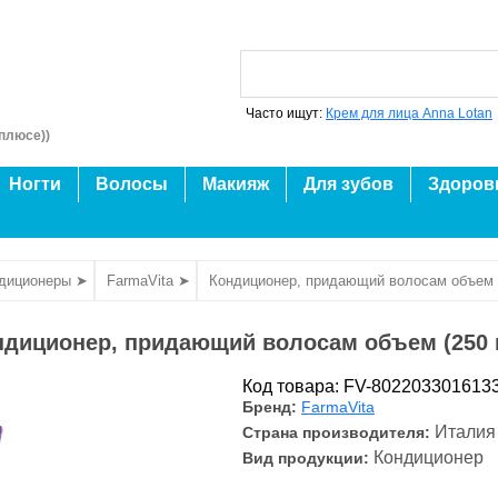
Часто ищут:
Крем для лица Anna Lotan
плюсе))
Ногти
Волосы
Макияж
Для зубов
Здоров
ндиционеры ➤
FarmaVita ➤
Кондиционер, придающий волосам объем 
ндиционер, придающий волосам объем (250 
Код товара: FV-802203301613
Бренд:
FarmaVita
Италия
Страна производителя:
Кондиционер
Вид продукции: