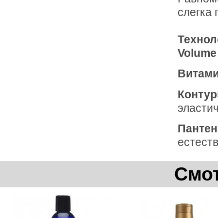
слегка
Технол
Volume
Витам
Контур
эластич
Пантен
естеств
Смот