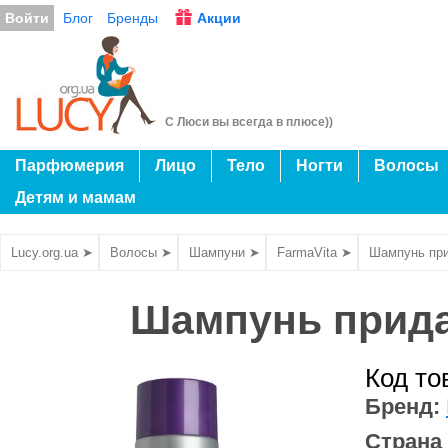
Войти
Блог
Бренды
Акции
С Люси вы всегда в плюсе))
Парфюмерия
Лицо
Тело
Ногти
Волосы
Детям и мамам
Lucy.org.ua ➤
Волосы ➤
Шампуни ➤
FarmaVita ➤
Шампунь при
Шампунь прида
Код то
Бренд:
Страна