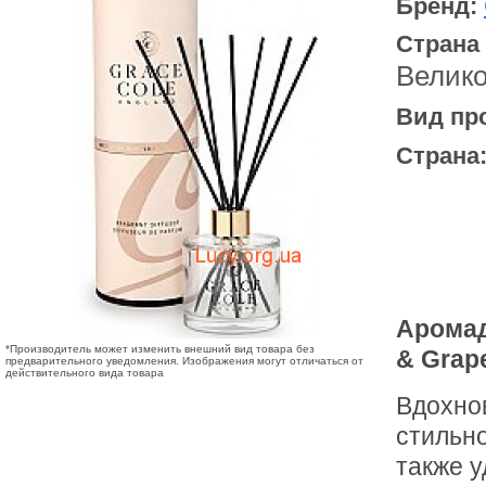
Бренд:
Страна
Велик
Вид пр
Страна
Аромад
*Производитель может изменить внешний вид товара без
& Grape
предварительного уведомления. Изображения могут отличаться от
действительного вида товара
Вдохно
стильн
также у