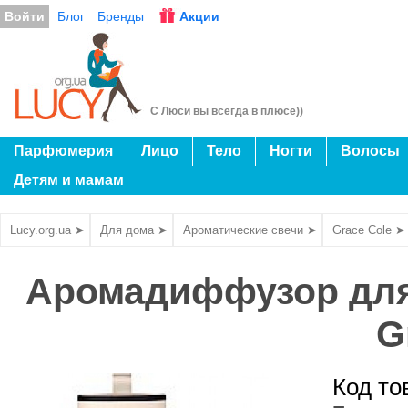
Войти
Блог
Бренды
Акции
С Люси вы всегда в плюсе))
Парфюмерия
Лицо
Тело
Ногти
Волосы
Детям и мамам
Lucy.org.ua ➤
Для дома ➤
Ароматические свечи ➤
Grace Cole ➤
Аромадиффузор для 
G
Код т