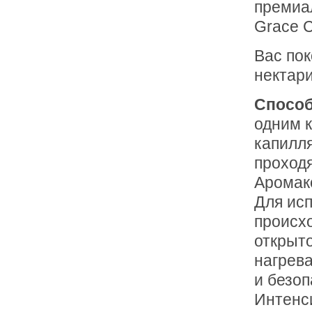
премиал
Grace 
Вас по
нектари
Способ
одним 
капилл
проход
Аромак
Для исп
происх
открыто
нагрев
и безо
Интенс