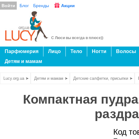
Войти
Блог
Бренды
Акции
С Люси вы всегда в плюсе))
Парфюмерия
Лицо
Тело
Ногти
Волосы
Детям и мамам
Lucy.org.ua ➤
Детям и мамам ➤
Детские салфетки, присыпки ➤
Компактная пудра
раздра
Код то