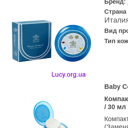
Бренд:
Страна
Итали
Вид пр
Тип кож
Baby C
Компак
/ 30 мл
Компакт
(Заменя