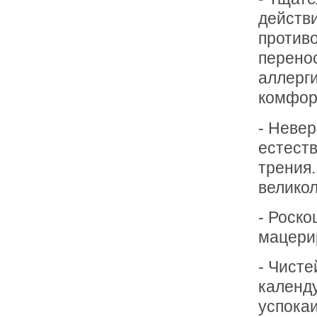
действ
против
перено
аллерги
комфор
- Невер
естест
трения.
великол
- Роско
мацерир
- Чисте
календ
успока