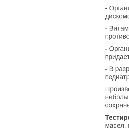
- Орган
дискомф
- Витам
против
- Орган
придает
- В раз
педиатр
Произве
неболь
сохране
Тестир
масел, 