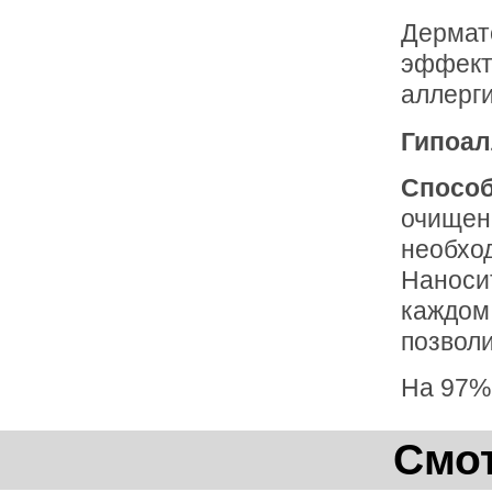
Дермат
эффект
аллерги
Гипоал
Способ
очищен
необход
Наносит
каждом
позволи
На 97%
Смот