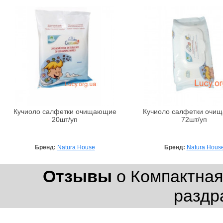
Кучиоло салфетки очищающие
Кучиоло салфетки очи
20шт/уп
72шт/уп
Бренд:
Natura House
Бренд:
Natura Hous
Отзывы
о Компактная
раздр