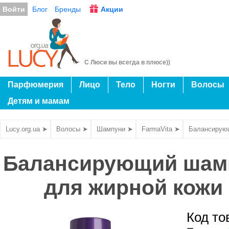
Войти
Блог
Бренды
Акции
С Люси вы всегда в плюсе))
Парфюмерия
Лицо
Тело
Ногти
Волосы
Детям и мамам
Lucy.org.ua ➤
Волосы ➤
Шампуни ➤
FarmaVita ➤
Балансирующ
Балансирующий шамп
для жирной кожи 
Код то