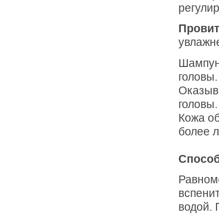
регулир
Провит
увлажн
Шампун
головы.
Оказыв
головы.
Кожа о
более л
Способ
Равном
вспенит
водой. 