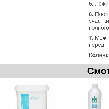
5.
Лежит
6.
После
участк
полного
7.
Можно
перед т
Количе
Смот