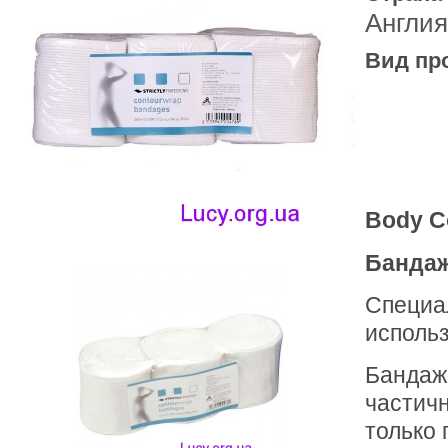
Англия
Вид пр
Body C
Бандаж
Специа
исполь
Бандажи
частич
только 