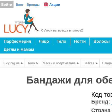
Войти
Блог
Бренды
Акции
С Люси вы всегда в плюсе))
Парфюмерия
Лицо
Тело
Ногти
Волосы
Детям и мамам
Lucy.org.ua ➤
Тело ➤
Маски и обертывание ➤
Bellitas ➤
Бандаж
Бандажи для обер
Код то
Бренд:
Страна