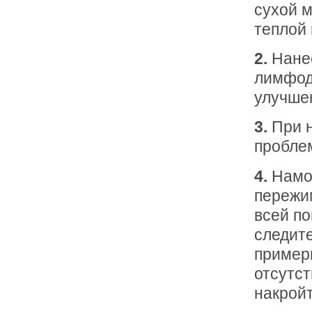
сухой м
теплой 
2.
Нане
лимфод
улучше
3.
При 
проблем
4.
Намо
пережи
всей по
следит
примерн
отсутст
накрой