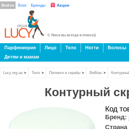
Войти
Блог
Бренды
Акции
С Люси вы всегда в плюсе))
Парфюмерия
Лицо
Тело
Ногти
Волосы
Детям и мамам
Lucy.org.ua ➤
Тело ➤
Пилинги и скрабы ➤
Bellitas ➤
Контурный
Контурный скр
Код то
Бренд:
Страна