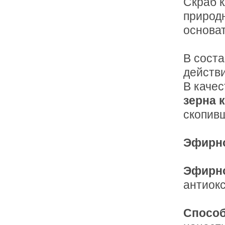
Скраб 
природ
основат
В соста
действи
В каче
зерна 
скопивш
Эфирн
Эфирно
антиок
Способ