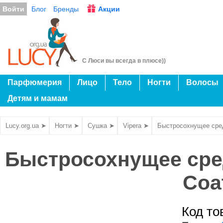
Войти
Блог
Бренды
Акции
С Люси вы всегда в плюсе))
Парфюмерия
Лицо
Тело
Ногти
Волосы
Детям и мамам
Lucy.org.ua ➤
Ногти ➤
Сушка ➤
Vipera ➤
Быстросохнущее средс
Быстросохнущее сред
Coa
Код то