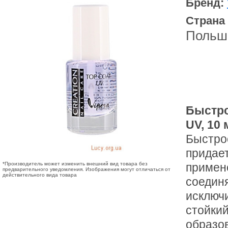
Бренд:
Страна
Польш
Быстро
UV, 10 
Быстрос
придае
*Производитель может изменить внешний вид товара без
примене
предварительного уведомления. Изображения могут отличаться от
действительного вида товара
соединя
исключ
стойки
образо