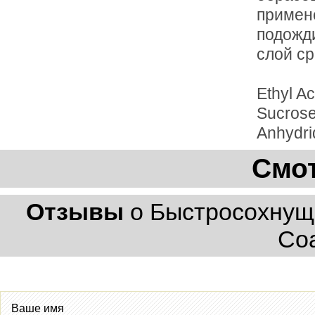
примене
подожди
слой ср
Ethyl Ac
Sucrose 
Anhydri
Смот
Отзывы
о Быстросохнуще
Coa
Ваше имя