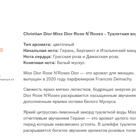
Christian Dior Miss Dior Rose N`Roses - Туалетная в
Тип аромата:
цветочный.
Начальная нота:
Герань, Бергамот и Итальянский ман
Нота сердца:
Грасская роза и Дамасская роза;
Конечная нота:
Белый мускус.
Miss Dior Rose N'Roses Dior — это аромат для женщин,
з
выпущен в 2020 году парфюмером Francois Demachy.
чаться от
Свежесть ярких мягких лепестков, бодрящая энергия 
Dior Rose N'Roses раскрывается насыщенным звучанием
дополненным яркими нотами Белого Мускуса.
Яркий цитрусово-лимонный аккорд туалетной воды Miss
отчетливым звучанием Герани — это аромат целого поля
перед которым невозможно устоять. В шлейфе туалетно
раскрывается богатое звучание ароматов розовых поле