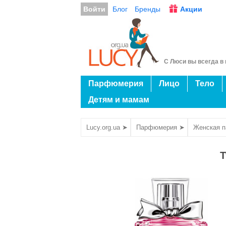
Войти
Блог
Бренды
Акции
С Люси вы всегда в 
Парфюмерия
Лицо
Тело
Детям и мамам
Lucy.org.ua ➤
Парфюмерия ➤
Женская 
Т