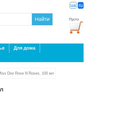
ua
ru
Найти
Пусто
ье
Для дома
iss Dior Rose N`Roses, 100 мл
мл