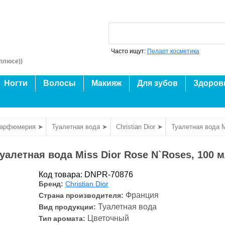
Часто ищут:
Пеларт косметика
плюсе))
Ногти
Волосы
Макияж
Для зубов
Здоров
парфюмерия ➤
Туалетная вода ➤
Christian Dior ➤
Туалетная вода M
уалетная вода Miss Dior Rose N`Roses, 100 
Код товара: DNPR-70876
Бренд:
Christian Dior
Франция
Страна производителя:
Туалетная вода
Вид продукции:
Цветочный
Тип аромата: