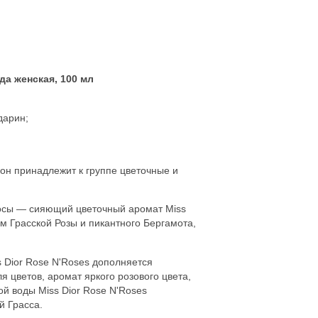
ода женская, 100 мл
дарин;
 он принадлежит к группе цветочные и
росы — сияющий цветочный аромат Miss
 Грасской Розы и пикантного Бергамота,
 Dior Rose N'Roses дополняется
 цветов, аромат яркого розового цвета,
й воды Miss Dior Rose N'Roses
й Грасса.