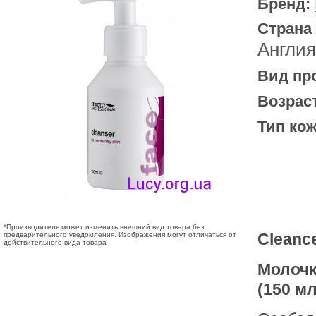
Бренд:
Страна
Англия
Вид пр
Возрас
Тип кож
*Производитель может изменить внешний вид товара без
Cleance
предварительного уведомления. Изображения могут отличаться от
действительного вида товара
Молочк
(150 мл