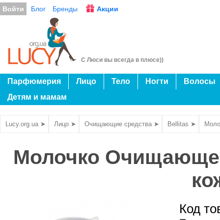
Войти
Блог
Бренды
Акции
С Люси вы всегда в плюсе))
Парфюмерия
Лицо
Тело
Ногти
Волосы
Детям и мамам
Lucy.org.ua ➤
Лицо ➤
Очищающие средства ➤
Bellitas ➤
Моло
Молочко Очищающее
ко
Код то