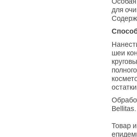
Особая
для очи
Содерж
Способ
Нанест
шеи ко
кругов
полного
космето
остатки
Обрабо
Bellitas .
Товар 
епидем