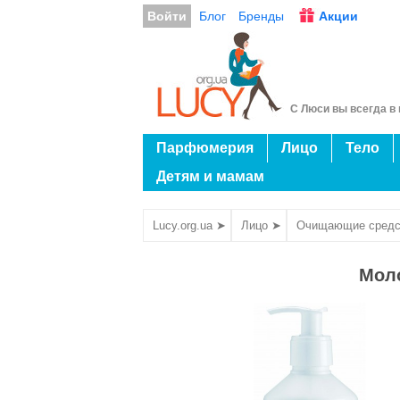
Войти
Блог
Бренды
Акции
С Люси вы всегда в 
Парфюмерия
Лицо
Тело
Детям и мамам
Lucy.org.ua ➤
Лицо ➤
Очищающие средс
Моло