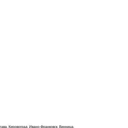
лтава, Кировоград, Ивано-Франковск, Винница,