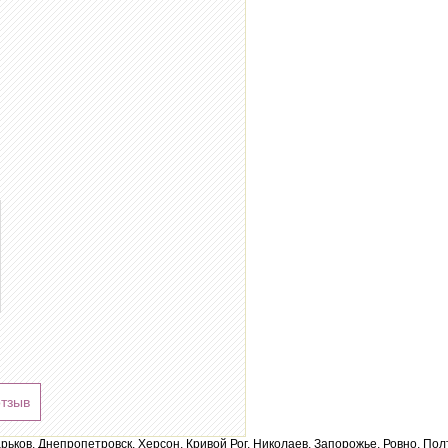
отзыв
арьков, Днепропетровск, Херсон, Кривой Рог, Николаев, Запорожье, Ровно, По