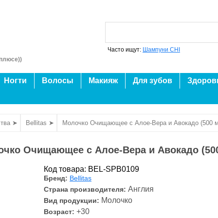
Часто ищут:
Шампуни CHI
плюсе))
Ногти
Волосы
Макияж
Для зубов
Здоров
тва ➤
Bellitas ➤
Молочко Очищающее c Алое-Вера и Авокадо (500 
чко Очищающее c Алое-Вера и Авокадо (50
Код товара: BEL-SPB0109
Бренд:
Bellitas
Англия
Страна производителя:
Молочко
Вид продукции:
+30
Возраст: