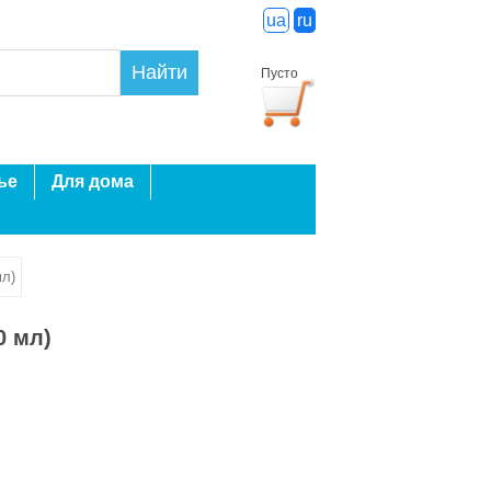
ua
ru
Найти
Пусто
ье
Для дома
мл)
0 мл)