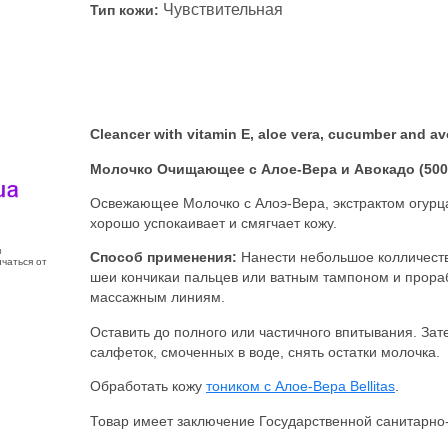
Чувствительная
Тип кожи:
Cleancer with vitamin E, aloe vera, cucumber and av
Молочко Очищающее c Алое-Вера и Авокадо (500
Освежающее Молочко с Алоэ-Вера, экстрактом огурц
хорошо успокаивает и смягчает кожу.
з
Способ применения:
Нанести небольшое колличеств
чаться от
шеи кончикаи пальцев или ватным тампоном и прора
массажным линиям.
Оставить до полного или частичного впитывания. За
салфеток, смоченных в воде, снять остатки молочка.
Обработать кожу
тоником с Алое-Вера Bellitas
.
Товар имеет заключение Государственной санитарно