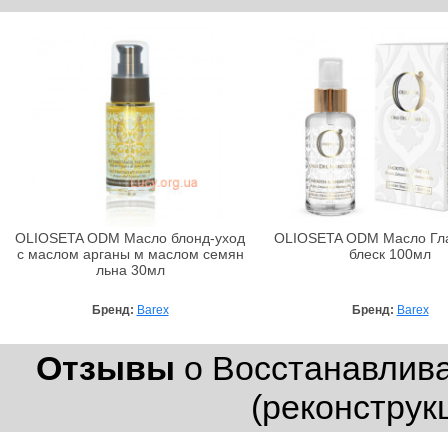
OLIOSETA ODM Масло блонд-уход
OLIOSETA ODM Масло Гла
с маслом арганы м маслом семян
блеск 100мл
льна 30мл
Бренд:
Barex
Бренд:
Barex
Отзывы
о Восстанавлив
(реконструкц