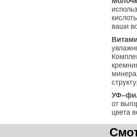
Молочк
исполь
кислоты
ваши в
Витами
увлажн
Компле
кремния
минера
структу
УФ–фи
от выго
цвета в
Смот