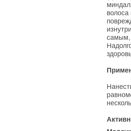
миндал
волоса
поврежд
изнутри
самым,
Надолго
здоровь
Примен
Нанест
равном
несколь
Активн