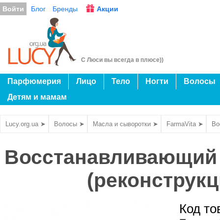
Войти
Блог
Бренды
Акции
С Люси вы всегда в плюсе))
Парфюмерия
Лицо
Тело
Ногти
Волосы
Детям и мамам
Lucy.org.ua ➤
Волосы ➤
Масла и сыворотки ➤
FarmaVita ➤
Во
Восстанавливающий 
(реконструкц
Код то