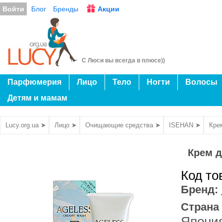
Войти
Блог
Бренды
Акции
С Люси вы всегда в плюсе))
Парфюмерия
Лицо
Тело
Ногти
Волосы
Детям и мамам
Lucy.org.ua ➤
Лицо ➤
Очищающие средства ➤
ISEHAN ➤
Кре
Крем д
Код то
Бренд:
Страна
Япони