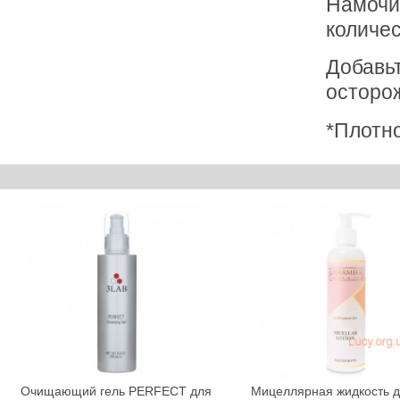
Намочи
количес
Добавь
осторож
*Плотн
Очищающий гель PERFECT для
Мицеллярная жидкость д