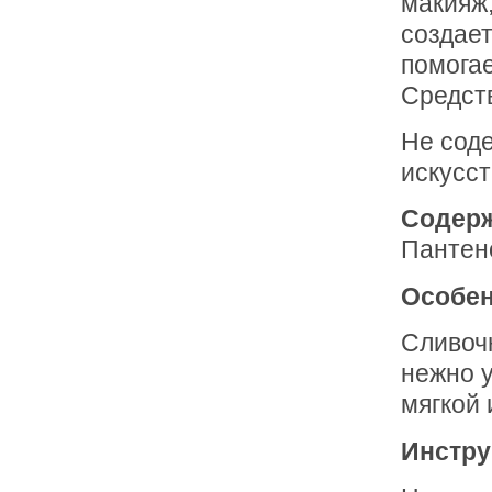
макияж,
создае
помогае
Средств
Не сод
искусст
Содер
Пантено
Особен
Сливочн
нежно у
мягкой 
Инстру