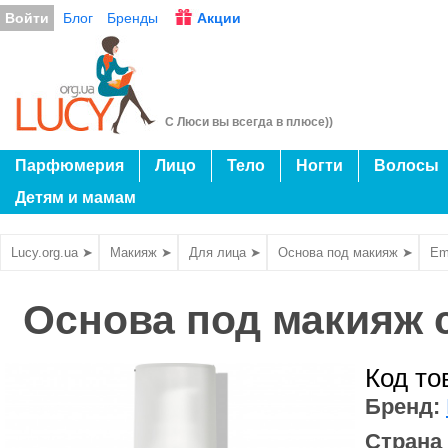
Войти
Блог
Бренды
Акции
С Люси вы всегда в плюсе))
Парфюмерия
Лицо
Тело
Ногти
Волосы
Детям и мамам
Lucy.org.ua ➤
Макияж ➤
Для лица ➤
Основа под макияж ➤
Em
Основа под макияж 
Код то
Бренд:
Страна