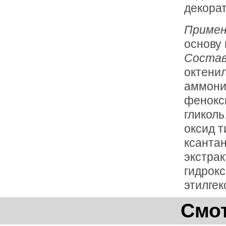
декорат
Примен
основу 
Соста
октенил
аммони
фенокс
гликоль
оксид т
ксантан
экстрак
гидрокс
этилгек
Смот