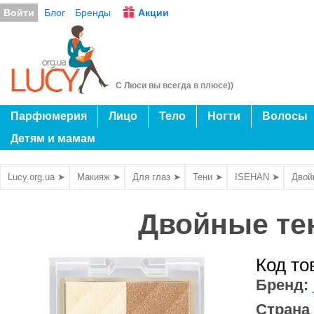
Войти
Блог
Бренды
Акции
С Люси вы всегда в плюсе))
Парфюмерия
Лицо
Тело
Ногти
Волосы
Детям и мамам
Lucy.org.ua ➤
Макияж ➤
Для глаз ➤
Тени ➤
ISEHAN ➤
Двойн
Двойные тени
Код то
Бренд:
Страна