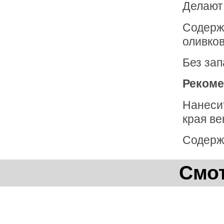
Делают 
Содерж
оливков
Без зап
Рекоме
Нанесит
края ве
Содержи
Смот