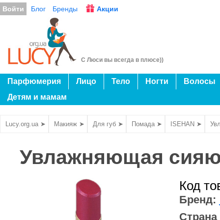
Войти
Блог
Бренды
Акции
С Люси вы всегда в плюсе))
Парфюмерия
Лицо
Тело
Ногти
Волосы
Детям и мамам
Lucy.org.ua ➤
Макияж ➤
Для губ ➤
Помада ➤
ISEHAN ➤
Ув
Увлажняющая сияюща
Код то
Бренд:
Страна