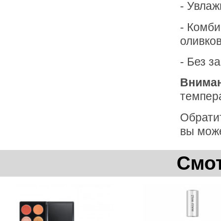
- Увлаж
- Комби
оливков
- Без з
Внима
темпера
Обратит
вы може
Смот