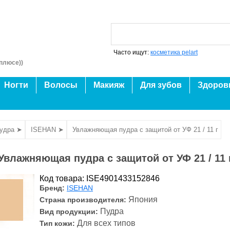
Часто ищут:
косметика pelart
плюсе))
Ногти
Волосы
Макияж
Для зубов
Здоров
удра ➤
ISEHAN ➤
Увлажняющая пудра с защитой от УФ 21 / 11 г
Увлажняющая пудра с защитой от УФ 21 / 11 
Код товара: ISE4901433152846
Бренд:
ISEHAN
Япония
Страна производителя:
Пудра
Вид продукции:
Для всех типов
Тип кожи: