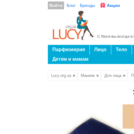
Войти
Блог
Бренды
Акции
С Люси вы всегда в 
Парфюмерия
Лицо
Тело
Детям и мамам
Lucy.org.ua ➤
Макияж ➤
Для лица ➤
П