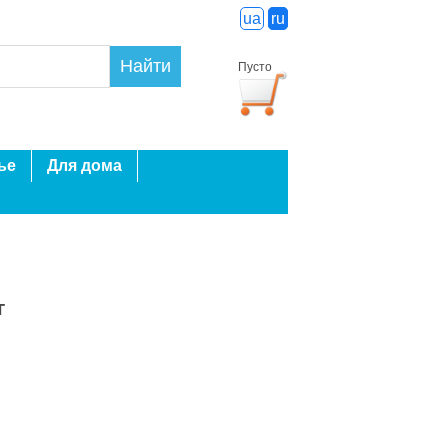
ua
ru
Найти
Пусто
ье
Для дома
г