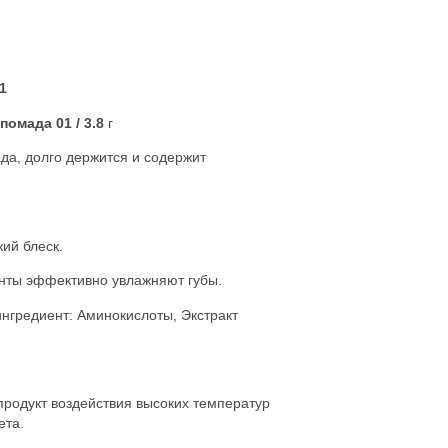
1
 помада 01
/ 3.8
г
ада, долго держится и содержит
жий блеск.
енты эффективно увлажняют губы.
нгредиент: Аминокислоты, Экстракт
продукт воздействия высоких температур
ета.