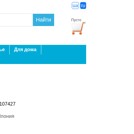
ua
ru
Найти
Пусто
ье
Для дома
3107427
Япония