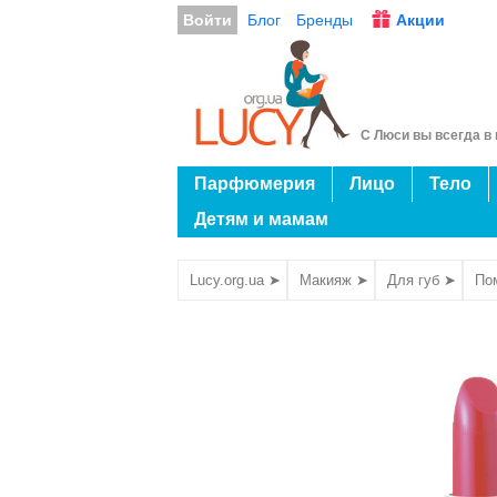
Войти
Блог
Бренды
Акции
С Люси вы всегда в 
Парфюмерия
Лицо
Тело
Детям и мамам
Lucy.org.ua ➤
Макияж ➤
Для губ ➤
По