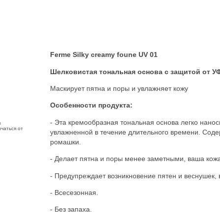
Ferme Silky creamy foune UV 01
Шелковистая тональная основа с защитой от У
Маскирует пятна и поры и увлажняет кожу
Особенности продукта:
- Эта кремообразная тональная основа легко наноси
з
чаться от
увлажненной в течение длительного времени. Соде
ромашки.
- Делает пятна и поры менее заметными, ваша кож
- Предупреждает возникновение пятен и веснушек,
- Всесезонная.
- Без запаха.