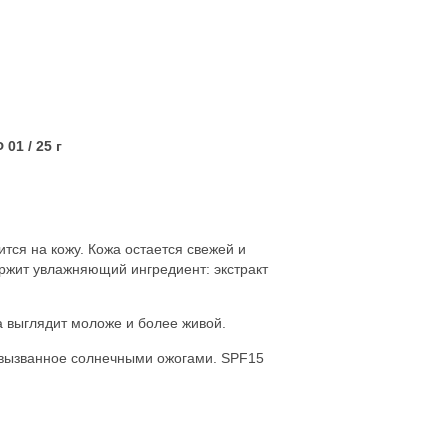
Ф 01
/ 25 г
тся на кожу. Кожа остается свежей и
ржит увлажняющий ингредиент: экстракт
а выглядит моложе и более живой.
 вызванное солнечными ожогами. SPF15