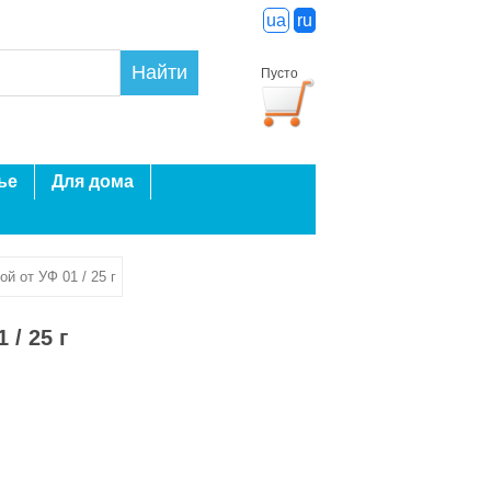
ua
ru
Найти
Пусто
ье
Для дома
й от УФ 01 / 25 г
/ 25 г