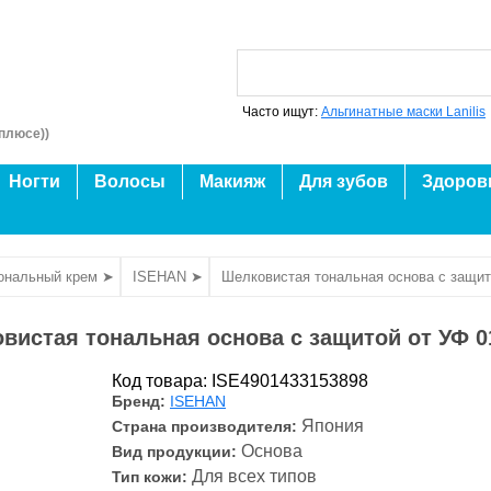
Часто ищут:
Альгинатные маски Lanilis
плюсе))
Ногти
Волосы
Макияж
Для зубов
Здоров
ональный крем ➤
ISEHAN ➤
Шелковистая тональная основа с защито
вистая тональная основа с защитой от УФ 01 
Код товара: ISE4901433153898
Бренд:
ISEHAN
Япония
Страна производителя:
Основа
Вид продукции:
Для всех типов
Тип кожи: