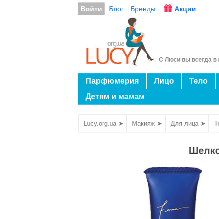
Войти
Блог
Бренды
Акции
С Люси вы всегда в 
Парфюмерия
Лицо
Тело
Детям и мамам
Lucy.org.ua ➤
Макияж ➤
Для лица ➤
Т
Шелко