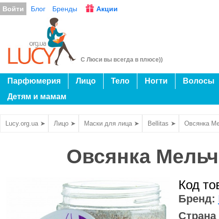
Войти
Блог
Бренды
Акции
С Люси вы всегда в плюсе))
Парфюмерия
Лицо
Тело
Ногти
Волосы
Детям и мамам
Lucy.org.ua ➤
Лицо ➤
Маски для лица ➤
Bellitas ➤
Овсянка Ме
Овсянка Мельча
Код то
Бренд:
Страна