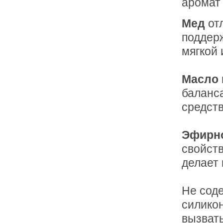
аромат 
Мед
отл
поддер
мягкой 
Масло
баланс
средств
Эфирно
свойств
делает 
Не соде
силикон
вызват