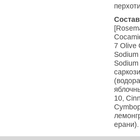
перхоти
Состав
[Rosema
Cocamid
7 Olive
Sodium
Sodium 
саркози
(водора
яблочны
10, Ci
Cymbopo
лемонгр
ерани).