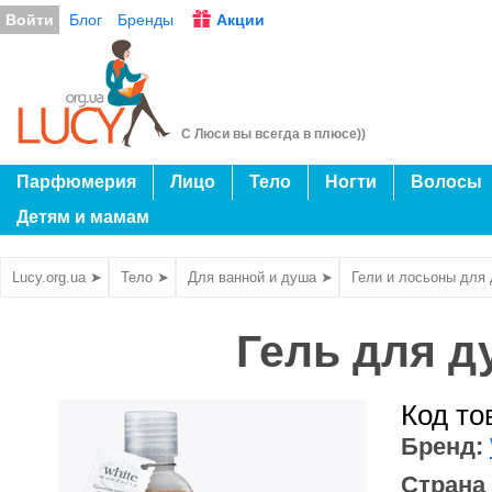
Войти
Блог
Бренды
Акции
С Люси вы всегда в плюсе))
Парфюмерия
Лицо
Тело
Ногти
Волосы
Детям и мамам
Lucy.org.ua ➤
Тело ➤
Для ванной и душа ➤
Гели и лосьоны для
Гель для д
Код то
Бренд:
Страна