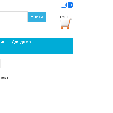
ua
ru
Найти
Пусто
ье
Для дома
 мл