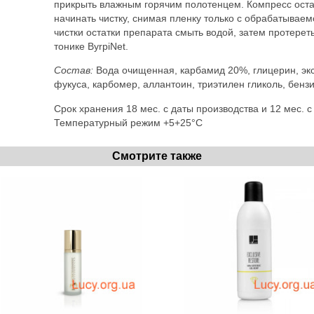
прикрыть влажным горячим полотенцем. Компресс остав
начинать чистку, снимая пленку только с обрабатывае
чистки остатки препарата смыть водой, затем протере
тонике ByrpіNet.
Состав:
Вода очищенная, карбамид 20%, глицерин, экст
фукуса, карбомер, аллантоин, триэтилен гликоль, бенз
Срок хранения 18 мес. с даты производства и 12 мес. 
Температурный режим +5+25°С
Смотрите также