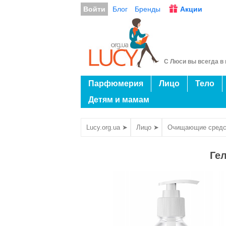
Войти
Блог
Бренды
Акции
С Люси вы всегда в 
Парфюмерия
Лицо
Тело
Детям и мамам
Lucy.org.ua ➤
Лицо ➤
Очищающие средс
Ге