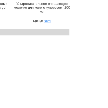
тами
Ультрапитательное очищающее
 gel-
молочко для кожи с куперозом, 200
мл
Бренд:
Norel