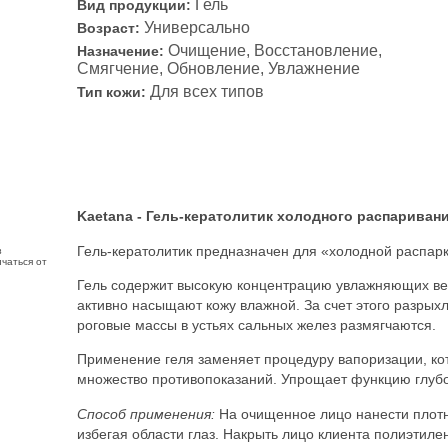
Гель
Вид продукции:
Универсально
Возраст:
Очищение, Восстановление,
Назначение:
Смягчение, Обновление, Увлажнение
Для всех типов
Тип кожи:
Kaetana - Гель-кератолитик холодного распаривани
Гель-кератолитик предназначен для «холодной распарк
з
чаться от
Гель содержит высокую концентрацию увлажняющих вещ
активно насыщают кожу влажной. За счет этого разрых
роговые массы в устьях сальных желез размягчаются.
Применение геля заменяет процедуру вапоризации, ко
множество противопоказаний. Упрощает функцию глубо
Способ применения:
На очищенное лицо нанести плотн
избегая области глаз. Накрыть лицо клиента полиэтиле