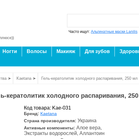
Часто ищут:
Альгинатные маски Lanilis
плюсе))
Ногти
Волосы
Макияж
Для зубов
Здоров
тва ➤
Kaetana ➤
Гель-кератолитик холодного распаривания, 250 мл
ль-кератолитик холодного распаривания, 250
Код товара: Kae-031
Бренд:
Kaetana
Украина
Страна производителя:
Алое вера,
Активные компоненты:
Экстракты водорослей, Аллантоин