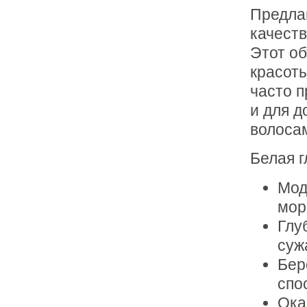
Предлаг
качеств
Этот об
красоты
часто п
и для д
волоса
Белая г
Мод
мор
Глу
суж
Бер
спо
Ока