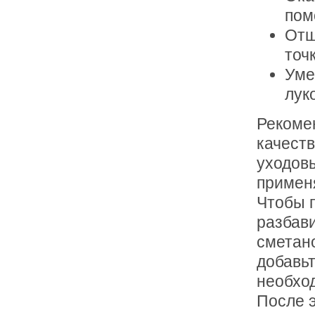
пом
Отш
точ
Уме
лук
Рекомен
качест
уходовы
примен
Чтобы п
разбави
сметан
добавь
необход
После э