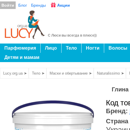
Войти
Блог
Бренды
Акции
С Люси вы всегда в плюсе))
Парфюмерия
Лицо
Тело
Ногти
Волосы
Детям и мамам
Lucy.org.ua ➤
Тело ➤
Маски и обертывание ➤
Naturalissimo ➤
Глина 
Код то
Бренд:
Страна
Украи