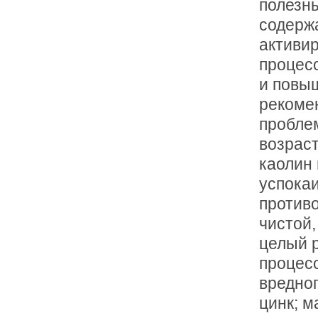
полезн
содерж
активир
процесс
и повыш
рекоме
проблем
возраст
каолин 
успокаи
противо
чистой,
целый 
процесс
вредно
цинк; м