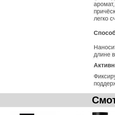
аромат,
причёск
легко с
Способ
Наносит
длине в
Активн
Фиксиру
поддерж
Смот