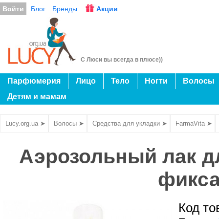
Войти
Блог
Бренды
Акции
С Люси вы всегда в плюсе))
Парфюмерия
Лицо
Тело
Ногти
Волосы
Детям и мамам
Lucy.org.ua ➤
Волосы ➤
Средства для укладки ➤
FarmaVita ➤
Аэрозольный лак д
фикса
Код то