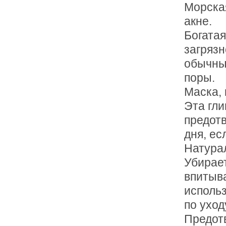
Морская
акне.
Богата
загряз
обычных
поры.
Маска, 
Эта гл
предотв
дня, ес
Натура
Убирает
впитыв
исполь
по уход
Предот