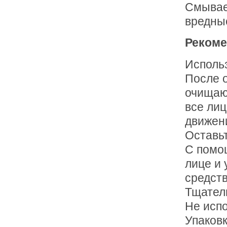
Смывает
вредны
Рекоме
Использ
После о
очищаю
все ли
движен
Оставьт
С помо
лице и
средст
Тщател
Не испо
Упаковк