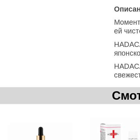
Описан
Момент
ей чист
HADACA
японско
HADACA
свежес
Смот