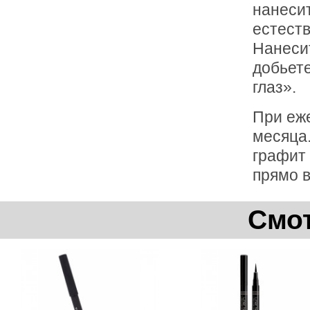
нанесит
естест
Нанеси
добьет
глаз».
При еж
месяца.
графит 
прямо в
Смот