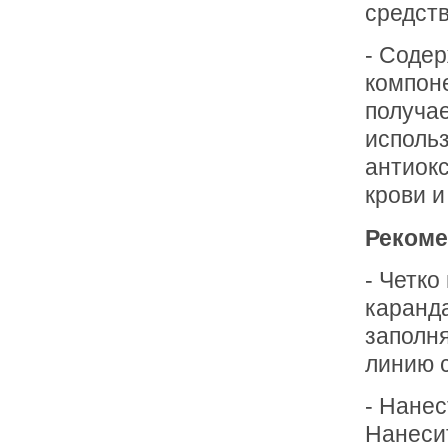
средств
- Соде
компон
получа
использ
антиок
крови 
Рекоме
- Четко
каранда
заполн
линию с
- Нанес
Нанеси