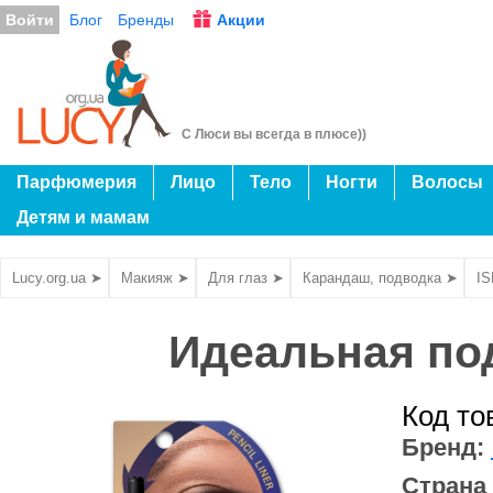
Войти
Блог
Бренды
Акции
С Люси вы всегда в плюсе))
Парфюмерия
Лицо
Тело
Ногти
Волосы
Детям и мамам
Lucy.org.ua ➤
Макияж ➤
Для глаз ➤
Карандаш, подводка ➤
I
Идеальная под
Код то
Бренд:
Страна