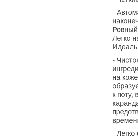
- Автом
наконе
Ровный
Легко н
Идеальн
- Чисто
ингреди
на коже
образуе
к поту,
каранда
предот
времен
- Легко