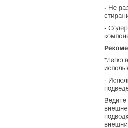
- Не ра
стирани
- Соде
компоне
Рекоме
*легко 
исполь
- Испол
подведе
Ведите 
внешнем
подводк
внешний