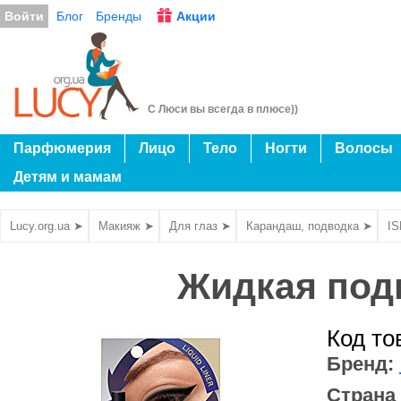
Войти
Блог
Бренды
Акции
С Люси вы всегда в плюсе))
Парфюмерия
Лицо
Тело
Ногти
Волосы
Детям и мамам
Lucy.org.ua ➤
Макияж ➤
Для глаз ➤
Карандаш, подводка ➤
I
Жидкая подв
Код то
Бренд:
Страна