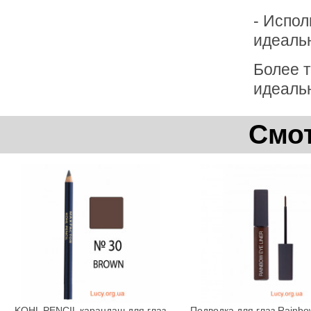
- Испол
идеальн
Более т
идеальн
Смот
KOHL PENCIL карандаш для глаз
Подводка для глаз Rainb