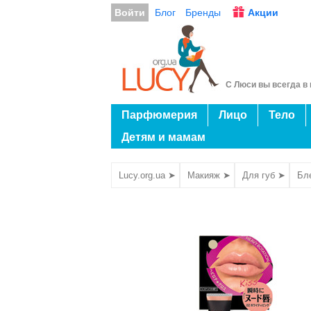
Войти
Блог
Бренды
Акции
С Люси вы всегда в 
Парфюмерия
Лицо
Тело
Детям и мамам
Lucy.org.ua ➤
Макияж ➤
Для губ ➤
Бл