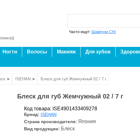
Часто ищут:
Шампуни CHI
плюсе))
Ногти
Волосы
Макияж
Для зубов
Здоров
еск ➤
ISEHAN ➤
Блеск для губ Жемчужный 02 / 7 г
Блеск для губ Жемчужный 02 / 7 г
Код товара: ISE4901433409278
Бренд:
ISEHAN
Япония
Страна производителя:
Блеск
Вид продукции: