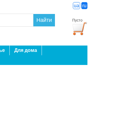
ua
ru
Найти
Пусто
ье
Для дома