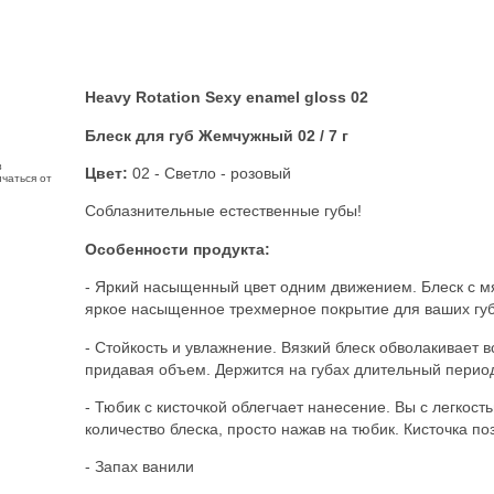
Heavy Rotation
Sexy enamel gloss 02
Блеск для губ Жемчужный 02
/ 7 г
з
Цвет:
02 - Светло - розовый
чаться от
Соблазнительные естественные губы!
Особенности продукта:
- Яркий насыщенный цвет одним движением. Блеск с мя
яркое насыщенное трехмерное покрытие для ваших губ
- Стойкость и увлажнение. Вязкий блеск обволакивает в
придавая объем. Держится на губах длительный перио
- Тюбик с кисточкой облегчает нанесение. Вы с легкос
количество блеска, просто нажав на тюбик. Кисточка по
- Запах ванили