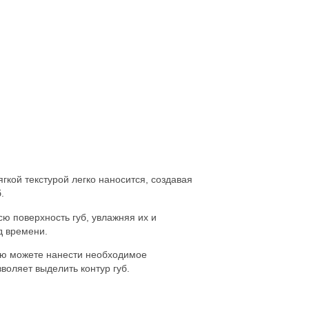
гкой текстурой легко наносится, создавая
.
сю поверхность губ, увлажняя их и
д времени.
тью можете нанести необходимое
зволяет выделить контур губ.