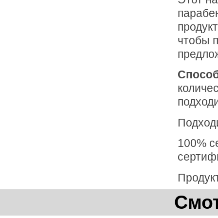
парабен
продукт
чтобы 
предло
Способ
количес
подходи
Подходи
100% с
сертиф
Продукт
Смот