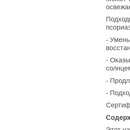
освежа
Подход
псориаз
- Умен
восстан
- Оказ
солнцем
- Продл
- Подхо
Сертифи
Содерж
Этот на