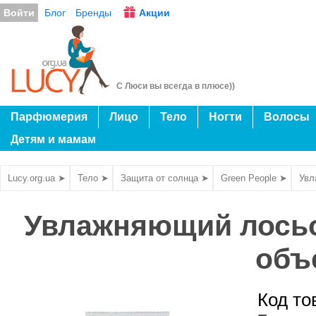
Войти
Блог
Бренды
Акции
С Люси вы всегда в плюсе))
Парфюмерия
Лицо
Тело
Ногти
Волосы
Детям и мамам
Lucy.org.ua ➤
Тело ➤
Защита от солнца ➤
Green People ➤
Увл
Увлажняющий лосьо
объ
Код то