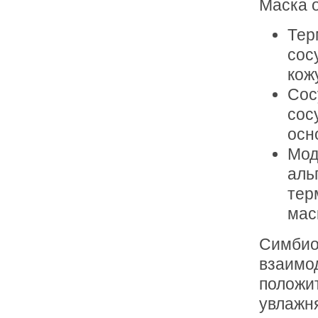
Маска 
Тер
сос
кож
Сос
сос
осн
Мод
аль
тер
мас
Симбио
взаимо
положи
увлажн