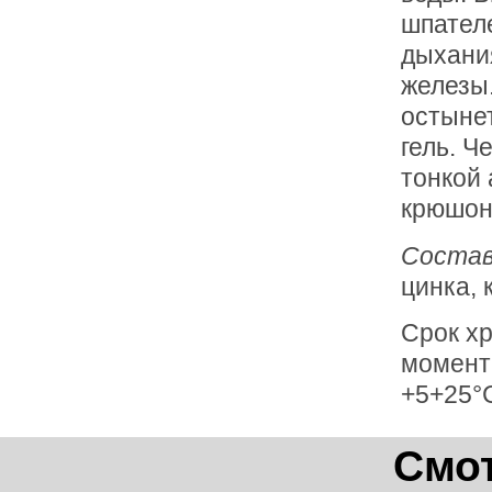
шпателе
дыхани
железы.
остыне
гель. Ч
тонкой
крюшоно
Состав
цинка, 
Срок хр
момент
+5+25°
Смот