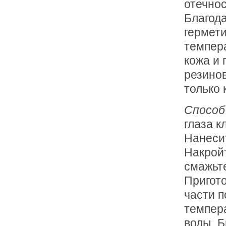
отечнос
Благода
гермети
темпер
кожа и
резино
только 
Способ
глаза 
Нанесит
Накрой
смажьте
Пригото
части п
темпера
воды. Б