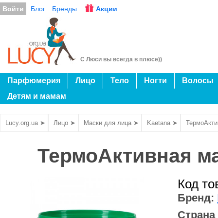
Войти
Блог
Бренды
Акции
С Люси вы всегда в плюсе))
Парфюмерия
Лицо
Тело
Ногти
Волосы
Детям и мамам
Lucy.org.ua ➤
Лицо ➤
Маски для лица ➤
Kaetana ➤
ТермоАктив
ТермоАктивная мас
Код то
Бренд:
Страна