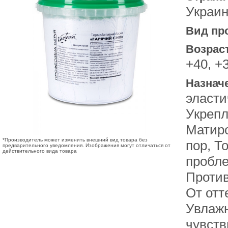
Украи
Вид пр
Возрас
+40, +
Назнач
эласти
Укрепл
Матиро
*Производитель может изменить внешний вид товара без
пор, Т
предварительного уведомления. Изображения могут отличаться от
действительного вида товара
пробле
Против
От отт
Увлажн
чувств