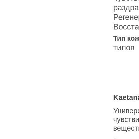
раздра
Регене
Восст
Тип кож
типов
Kaetan
Универ
чувств
веществ