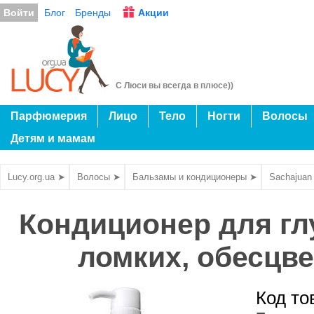
Войти
Блог
Бренды
Акции
С Люси вы всегда в плюсе))
Парфюмерия
Лицо
Тело
Ногти
Волосы
Детям и мамам
Lucy.org.ua ➤
Волосы ➤
Бальзамы и кондиционеры ➤
Sachajuan
Кондиционер для гл
ломких, обесцве
Код то