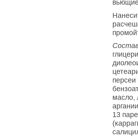
вьющие
Нанеси
расчеши
промой
Соста
глицери
диолео
цетеари
персеи 
бензоат
масло, 
аргании
13 паре
(карраг
салицил