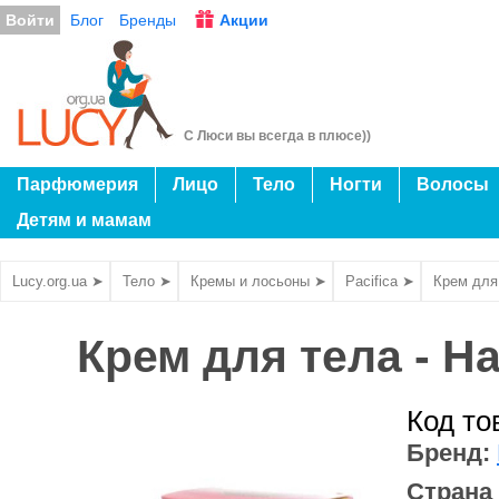
Войти
Блог
Бренды
Акции
С Люси вы всегда в плюсе))
Парфюмерия
Лицо
Тело
Ногти
Волосы
Детям и мамам
Lucy.org.ua ➤
Тело ➤
Кремы и лосьоны ➤
Pacifica ➤
Крем для 
Крем для тела - Ha
Код то
Бренд:
Страна