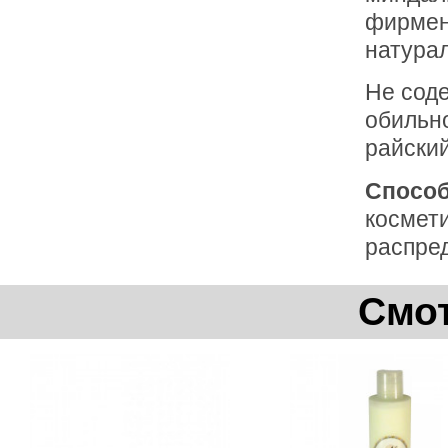
фирмен
натура
Не соде
обильно
райский
Способ
космети
распре
Смот