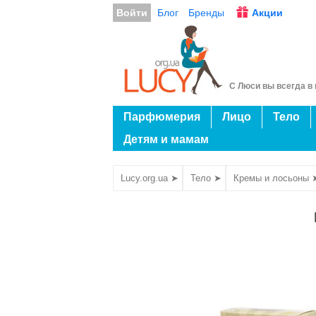
Войти
Блог
Бренды
Акции
С Люси вы всегда в 
Парфюмерия
Лицо
Тело
Детям и мамам
Lucy.org.ua ➤
Тело ➤
Кремы и лосьоны 