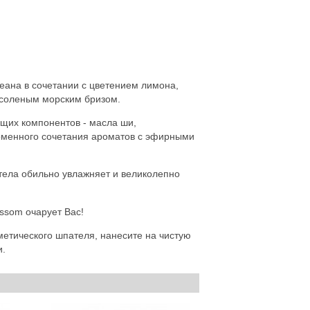
еана в сочетании с цветением лимона,
 соленым морским бризом.
щих компонентов - масла ши,
ирменного сочетания ароматов с эфирными
тела обильно увлажняет и великолепно
ssom очарует Вас!
етического шпателя, нанесите на чистую
и.