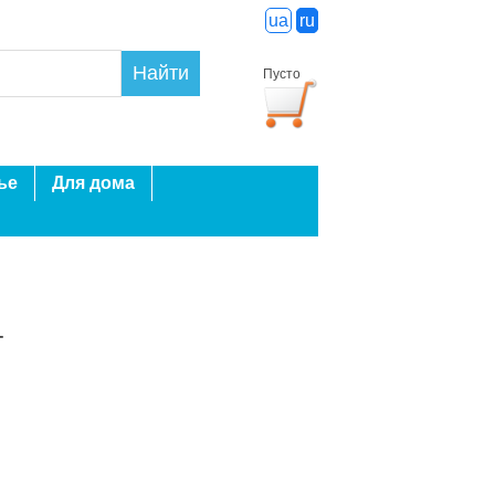
ua
ru
Найти
Пусто
ье
Для дома
г