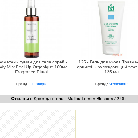
роматный туман для тела спрей -
125 - Гель для ухода Травма
dy Mist Feel Up Organique 100мл
арникой - охлаждающий эффе
Fragrance Ritual
125 мл
Бренд:
Organique
Бренд:
Medicafarm
Отзывы
о Крем для тела - Malibu Lemon Blossom / 226 г