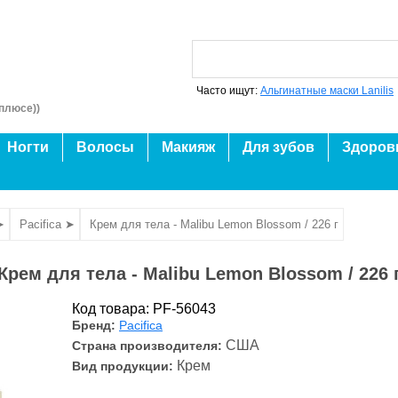
Часто ищут:
Альгинатные маски Lanilis
плюсе))
Ногти
Волосы
Макияж
Для зубов
Здоров
➤
Pacifica ➤
Крем для тела - Malibu Lemon Blossom / 226 г
Крем для тела - Malibu Lemon Blossom / 226 
Код товара: PF-56043
Бренд:
Pacifica
США
Страна производителя:
Крем
Вид продукции: