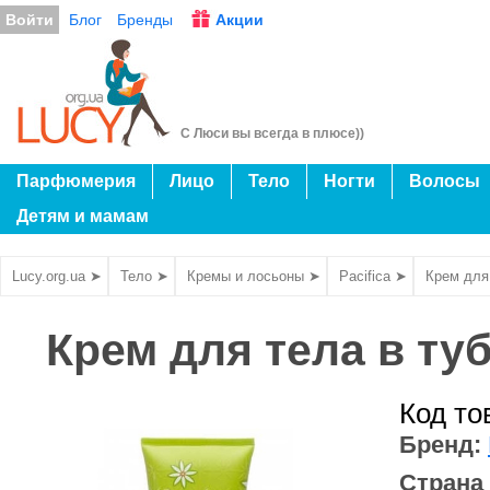
Войти
Блог
Бренды
Акции
С Люси вы всегда в плюсе))
Парфюмерия
Лицо
Тело
Ногти
Волосы
Детям и мамам
Lucy.org.ua ➤
Тело ➤
Кремы и лосьоны ➤
Pacifica ➤
Крем для 
Крем для тела в тубе
Код то
Бренд:
Страна