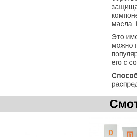
защища
компоне
масла. 
Это име
можно 
популяр
его с с
Способ
распре
Смот