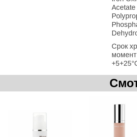
Acetate 
Polypro
Phospha
Dehydro
Срок хр
момент
+5+25°
Смот