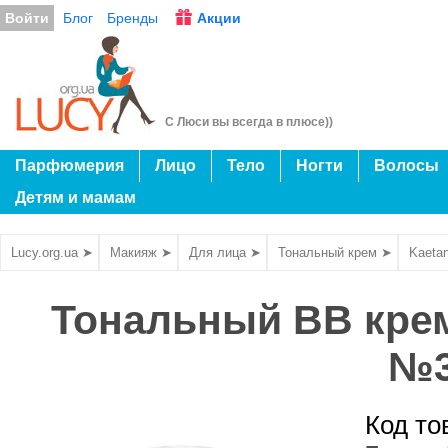
Войти
Блог
Бренды
Акции
С Люси вы всегда в плюсе))
Парфюмерия
Лицо
Тело
Ногти
Волосы
Детям и мамам
Lucy.org.ua ➤
Макияж ➤
Для лица ➤
Тональный крем ➤
Kaeta
Тональный BB крем
№3
Код то