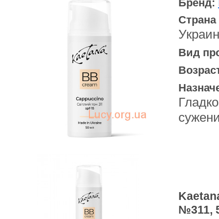
Бренд:
Страна
Украи
Вид пр
Возрас
Назнач
Гладко
сужени
Kaetan
№311, 