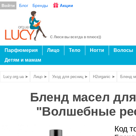
Войти
Блог
Бренды
Акции
С Люси вы всегда в плюсе))
Парфюмерия
Лицо
Тело
Ногти
Волосы
Детям и мамам
Lucy.org.ua ➤
Лицо ➤
Уход для ресниц ➤
H2organic ➤
Бленд м
Бленд масел для
"Волшебные рес
Код т