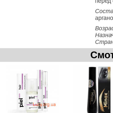
перед
Соста
аргано
Возра
Назна
Стран
Смот