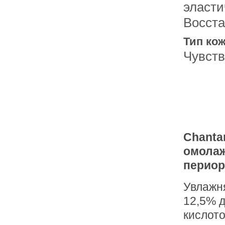
эласти
Восст
Тип кож
Чувст
Chanta
омолаж
периор
Увлажн
12,5% д
кислот