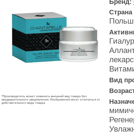
Бренд:
Страна
Польш
Активн
Гиалур
Аллант
лекарс
Витам
Вид пр
Возрас
*Производитель может изменить внешний вид товара без
предварительного уведомления. Изображения могут отличаться от
Назнач
действительного вида товара
мимич
Регене
Увлаж