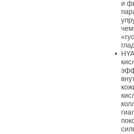
и ф
пар
упр
чем
«гу
гла
HYA
кис
эфф
вну
кож
кис
кол
гиа
пок
сил