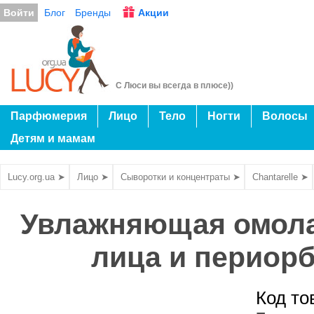
Войти
Блог
Бренды
Акции
С Люси вы всегда в плюсе))
Парфюмерия
Лицо
Тело
Ногти
Волосы
Детям и мамам
Lucy.org.ua ➤
Лицо ➤
Сыворотки и концентраты ➤
Chantarelle ➤
Увлажняющая омол
лица и периорб
Код то