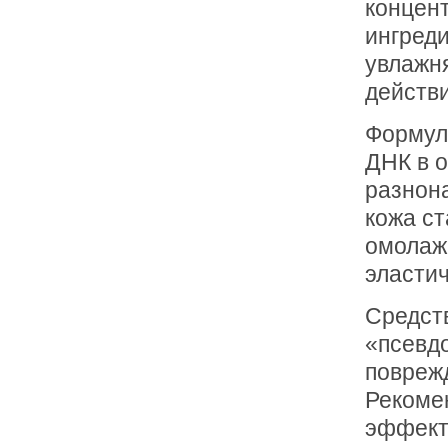
концен
ингред
увлажн
действи
Формул
ДНК в о
разнон
кожа ст
омолажи
эластич
Средст
«псевдо
поврежд
Рекоме
эффект 