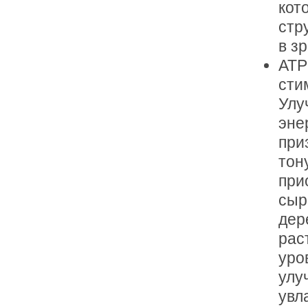
кот
стр
в з
ATP
сти
Улу
эне
при
тон
при
сыр
дер
рас
уро
улу
увл