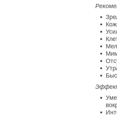
Рекоме
Зре
Кож
Уси
Кле
Мел
Мим
Отс
Утр
Быс
Эффект
Уме
вокр
Инт