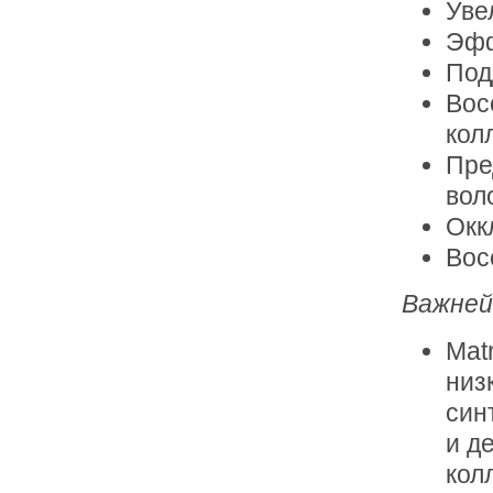
Уве
Эфф
Под
Вос
кол
Пре
вол
Окк
Вос
Важней
Mat
низ
син
и д
кол