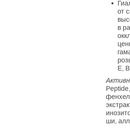
Гиа
от 
выс
в р
окк
цен
гам
роз
E, B
Активн
Peptide
фенхеля
экстрак
инозито
ши, алл