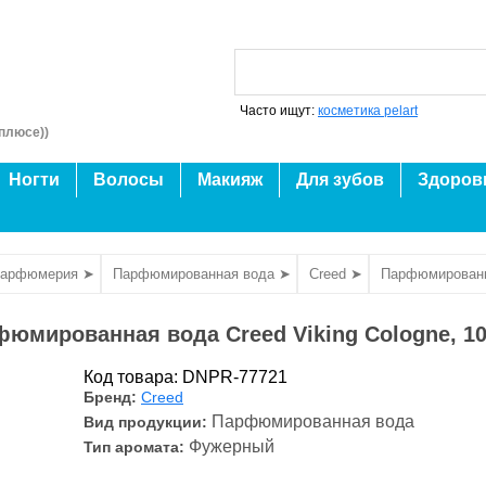
Часто ищут:
косметика pelart
плюсе))
Ногти
Волосы
Макияж
Для зубов
Здоров
парфюмерия ➤
Парфюмированная вода ➤
Creed ➤
Парфюмированна
юмированная вода Creed Viking Cologne, 1
Код товара: DNPR-77721
Бренд:
Creed
Парфюмированная вода
Вид продукции:
Фужерный
Тип аромата: