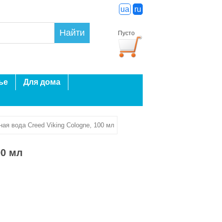
ua
ru
Найти
Пусто
ье
Для дома
я вода Creed Viking Cologne, 100 мл
00 мл