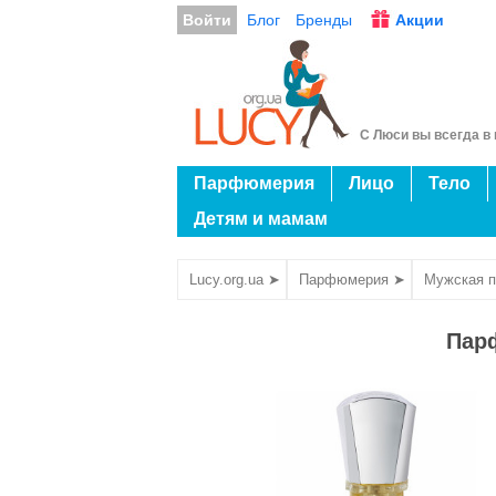
Войти
Блог
Бренды
Акции
С Люси вы всегда в 
Парфюмерия
Лицо
Тело
Детям и мамам
Lucy.org.ua ➤
Парфюмерия ➤
Мужская 
Парф