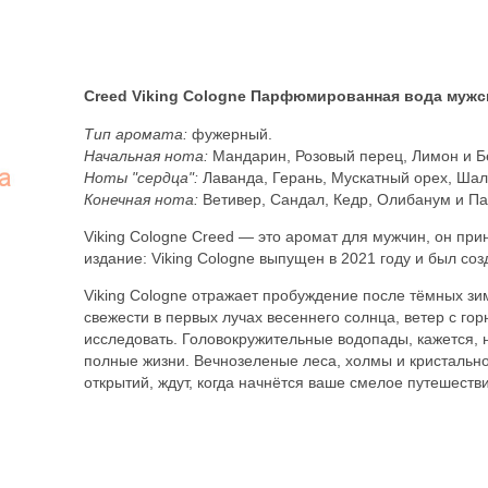
Creed Viking Cologne Парфюмированная вода мужск
Тип аромата:
фужерный.
Начальная нота:
Мандарин, Розовый перец, Лимон и Б
Ноты "сердца":
Лаванда, Герань, Мускатный орех, Ша
Конечная нота:
Ветивер, Сандал, Кедр, Олибанум и Па
Viking Cologne Creed — это аромат для мужчин, он при
издание: Viking Cologne выпущен в 2021 году и был созд
Viking Cologne отражает пробуждение после тёмных з
свежести в первых лучах весеннего солнца, ветер с гор
исследовать. Головокружительные водопады, кажется, 
полные жизни. Вечнозеленые леса, холмы и кристальн
открытий, ждут, когда начнётся ваше смелое путешестви