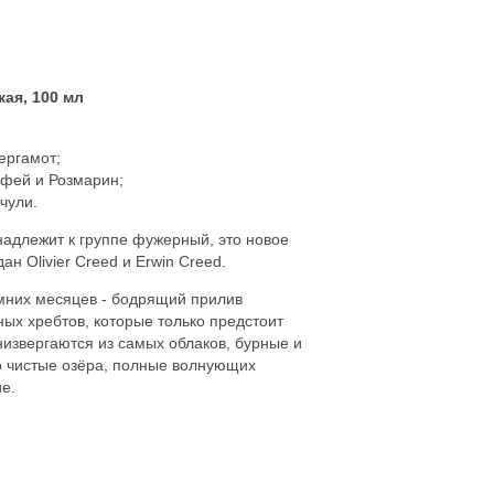
ая, 100 мл
ергамот;
лфей и Розмарин;
чули.
надлежит к группе фужерный, это новое
ан Olivier Creed и Erwin Creed.
имних месяцев - бодрящий прилив
ных хребтов, которые только предстоит
низвергаются из самых облаков, бурные и
о чистые озёра, полные волнующих
е.