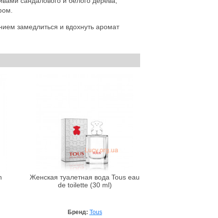
ивами сандалового и белого дерева,
фом.
нием замедлиться и вдохнуть аромат
n
Женская туалетная вода Tous eau
de toilette (30 ml)
Бренд:
Tous