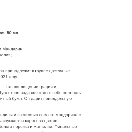
ая, 50 мл
и Мандарин;
нолия;
он принадлежит к группе цветочные
2021 году.
 — это воплощение грации и
Туалетная вода сочетает в себе нежность
ичный букет. Он дарит неподдельную
одины и свежестью спелого мандарина с
распускается королева цветов —
белого персика и магнолии. Финальные