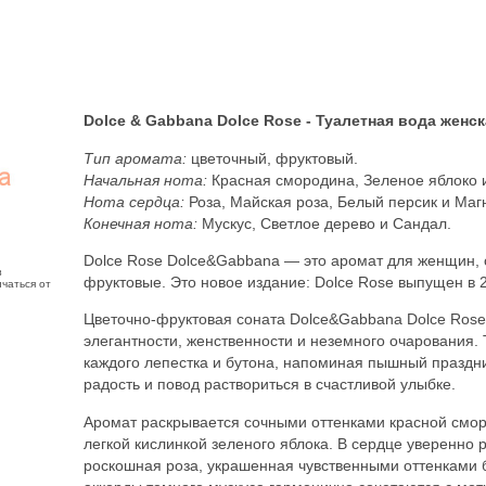
Dolce & Gabbana Dolce Rose - Туалетная вода женск
Тип аромата:
цветочный, фруктовый.
Начальная нота:
Красная смородина, Зеленое яблоко 
Нота сердца:
Роза, Майская роза, Белый персик и Маг
Конечная нота:
Мускус, Светлое дерево и Сандал.
Dolce Rose Dolce&Gabbana — это аромат для женщин, 
з
фруктовые. Это новое издание: Dolce Rose выпущен в 
чаться от
Цветочно-фруктовая соната Dolce&Gabbana Dolce Rose
элегантности, женственности и неземного очарования. 
каждого лепестка и бутона, напоминая пышный праздн
радость и повод раствориться в счастливой улыбке.
Аромат раскрывается сочными оттенками красной смор
легкой кислинкой зеленого яблока. В сердце уверенно 
роскошная роза, украшенная чувственными оттенками 