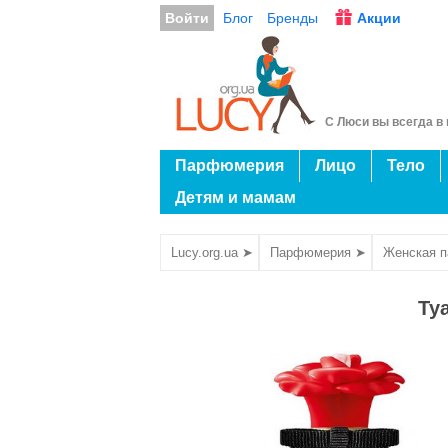
Войти
Блог
Бренды
Акции
С Люси вы всегда в 
Парфюмерия
Лицо
Тело
Детям и мамам
Lucy.org.ua ➤
Парфюмерия ➤
Женская 
Ту