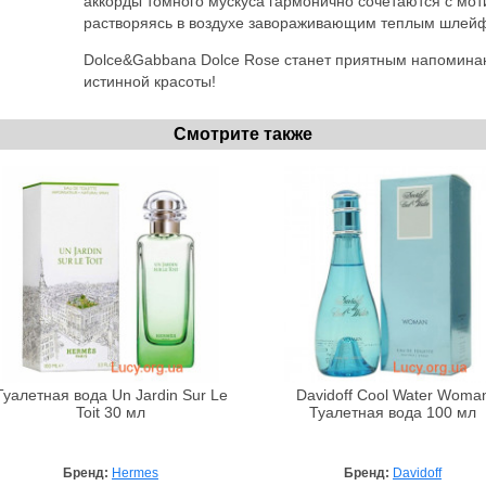
аккорды томного мускуса гармонично сочетаются с мот
растворяясь в воздухе завораживающим теплым шлей
Dolce&Gabbana Dolce Rose станет приятным напомина
истинной красоты!
Смотрите также
Туалетная вода Un Jardin Sur Le
Davidoff Cool Water Woma
Toit 30 мл
Туалетная вода 100 мл
Бренд:
Hermes
Бренд:
Davidoff