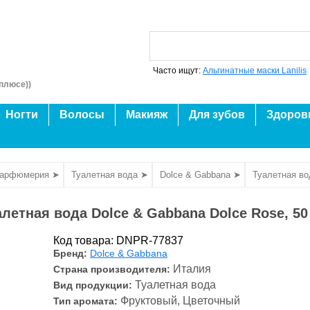
Часто ищут:
Альгинатные маски Lanilis
плюсе))
Ногти
Волосы
Макияж
Для зубов
Здоров
парфюмерия ➤
Туалетная вода ➤
Dolce & Gabbana ➤
Туалетная во
алетная вода Dolce & Gabbana Dolce Rose, 50
Код товара: DNPR-77837
Бренд:
Dolce & Gabbana
Италия
Страна производителя:
Туалетная вода
Вид продукции:
Фруктовый, Цветочный
Тип аромата: