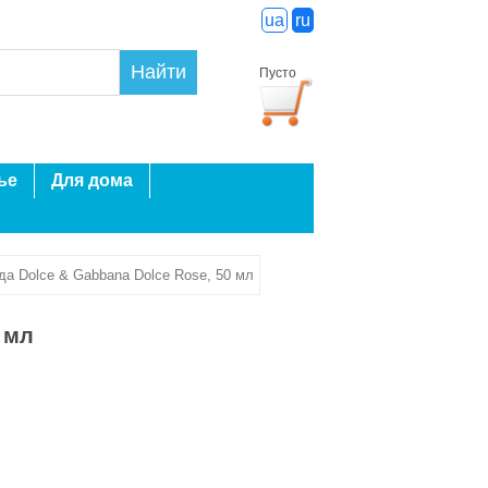
ua
ru
Найти
Пусто
ье
Для дома
да Dolce & Gabbana Dolce Rose, 50 мл
 мл