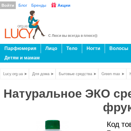
Войти
Блог
Бренды
Акции
С Люси вы всегда в плюсе))
Парфюмерия
Лицо
Тело
Ногти
Волосы
Детям и мамам
Lucy.org.ua ➤
Для дома ➤
Бытовые средства ➤
Green max ➤
Натуральное ЭКО ср
фрук
Код то