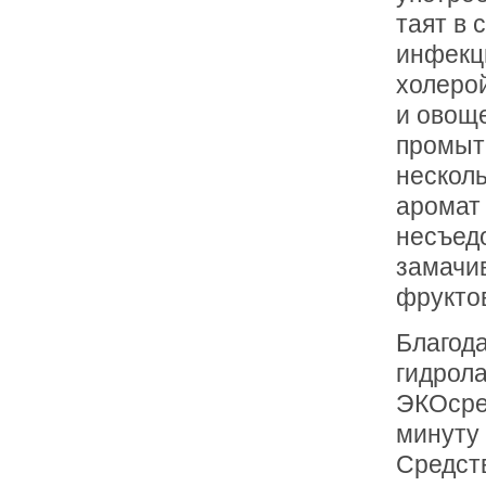
таят в
инфекц
холерой
и овощ
промыть
несколь
аромат 
несъед
замачи
фруктов
Благод
гидрола
ЭКОсред
минуту 
Средст