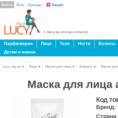
Войти
Блог
Бренды
Акции
С Люси вы всегда в плюсе))
Парфюмерия
Лицо
Тело
Ногти
Волосы
Детям и мамам
Lucy.org.ua ➤
Лицо ➤
Маски для лица ➤
Kaetana ➤
Маска для
Маска для лица 
Код то
Бренд:
Страна