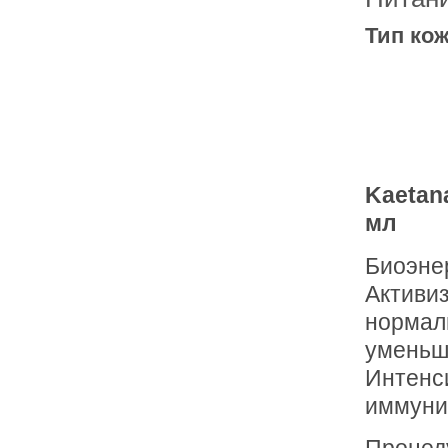
Тип кож
Kaetan
мл
Биоэне
Активиз
нормал
уменьша
Интенс
иммунит
Процеду