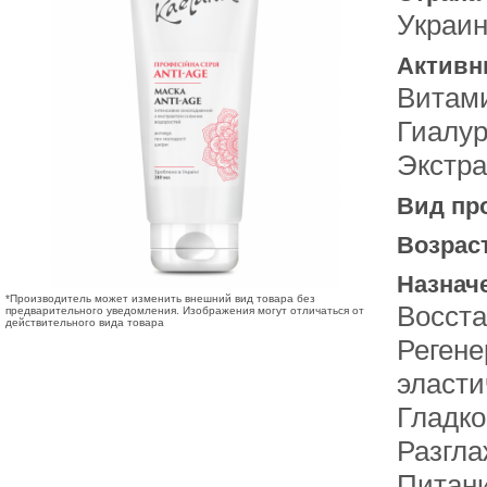
Украи
Активн
Витам
Гиалур
Экстра
Вид пр
Возрас
Назнач
*Производитель может изменить внешний вид товара без
Восста
предварительного уведомления. Изображения могут отличаться от
действительного вида товара
Реген
эласти
Гладко
Разгл
Питан