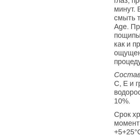
глаз, п
минут. 
смыть т
Age. П
пощипы
как и п
ощущен
процед
Состав
С, Е и 
водорос
10%.
Срок хр
момент
+5+25°