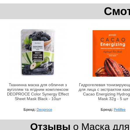
Смот
Тканинна маска для обличчя з
Гидрогелевая тонизирующ
вугіллям та ягідним комплексом
для лица с экстрактом кака
DEOPROCE Color Synergy Effect
Cacao Energizing Hydrog
Sheet Mask Black - 10шт
Mask 32g - 5 шт
Бренд:
Deoproce
Бренд:
Petitfee
Отзывы
о Маска для