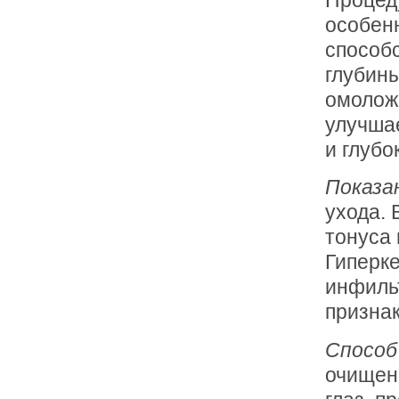
особенн
способ
глубин
омолож
улучшае
и глубо
Показа
ухода.
тонуса 
Гиперке
инфиль
признак
Способ
очищенн