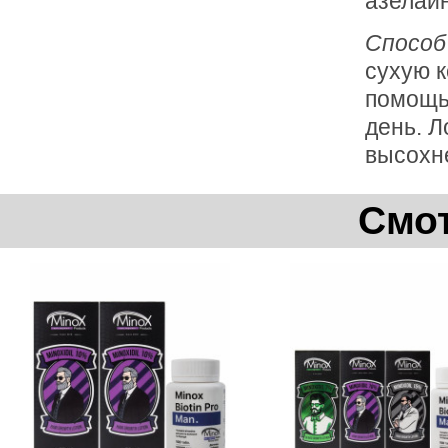
азелаи
Способ
сухую к
помощью
день. Л
высохне
Смот