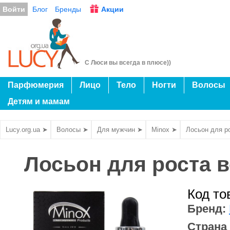
Войти
Блог
Бренды
Акции
С Люси вы всегда в плюсе))
Парфюмерия
Лицо
Тело
Ногти
Волосы
Детям и мамам
Lucy.org.ua ➤
Волосы ➤
Для мужчин ➤
Minox ➤
Лосьон для р
Лосьон для роста в
Код то
Бренд:
Страна