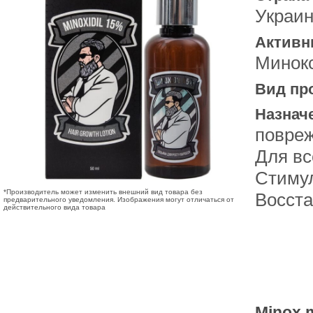
Украи
Активн
Минок
Вид пр
Назнач
повре
Для вс
Стимул
*Производитель может изменить внешний вид товара без
Восст
предварительного уведомления. Изображения могут отличаться от
действительного вида товара
Minox 