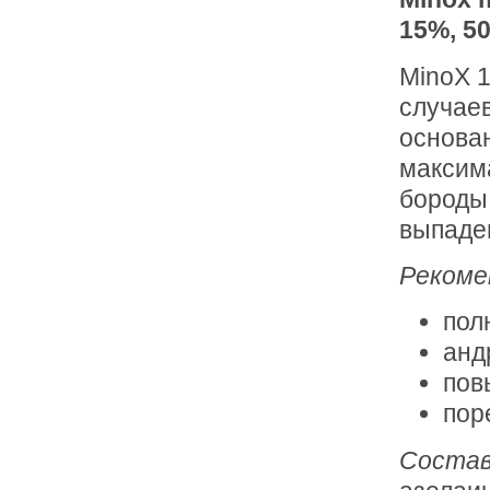
15%, 5
MinoX 
случаев
основа
максим
бороды.
выпаде
Рекомен
пол
анд
пов
пор
Состав