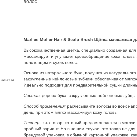
волос
Marlies Moller Hair & Scalp Brush Щётка массажная
Высококачественная щетка, специально созданная для 
массажирует и улучшает кровообращение кожи головы
полотенцем и сухих волос.
Основа из натурального бука, подушка из натурального
з
закругленные нейлоновые зубчики обеспечивают мягкое
чаться от
Идеально подходит для предварительной сушки длинны
Состав:
дерево бука, закругленные нейлоновые зубцы.
Способ применения:
расчесывайте волосы во всех напр
день, при этом мягко массажируя кожу головы.
Тестер -
это товар, который предоставляется в магази
пробный вариант. Но в нашем случае, это товар не для 
брендовой упаковки, в обычной картонной упаковке, ка