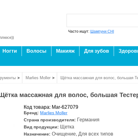
Часто ищут:
Шампуни CHI
плюсе))
Ногти
Волосы
Макияж
Для зубов
Здоров
трументы ➤
Marlies Moller ➤
Щётка массажная для волос, большая Т
Щётка массажная для волос, большая Тесте
Код товара: Mar-627079
Бренд:
Marlies Moller
Германия
Страна производителя:
Щетка
Вид продукции:
Очищение, Для всех типов
Назначение: