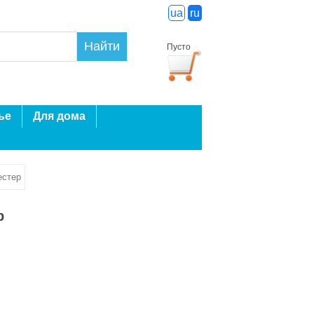
ua
ru
Найти
Пусто
ье
Для дома
естер
р