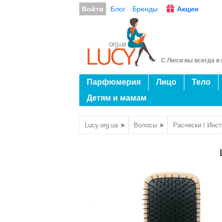
Войти
Блог
Бренды
Акции
С Люси вы всегда в 
Парфюмерия
Лицо
Тело
Детям и мамам
Lucy.org.ua ➤
Волосы ➤
Расчески / Инс