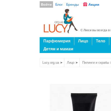
Войти
Блог
Бренды
Акции
С Люси вы всегда в 
Парфюмерия
Лицо
Тело
Детям и мамам
Lucy.org.ua ➤
Лицо ➤
Пилинги и скрабы