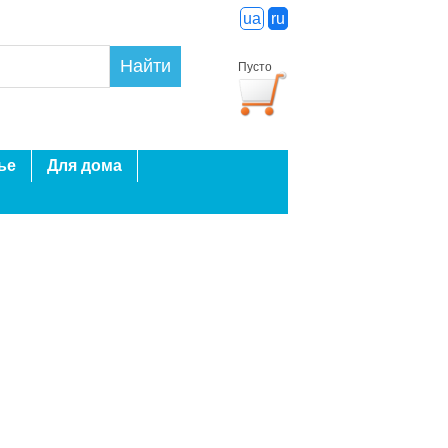
ua
ru
Найти
Пусто
ье
Для дома