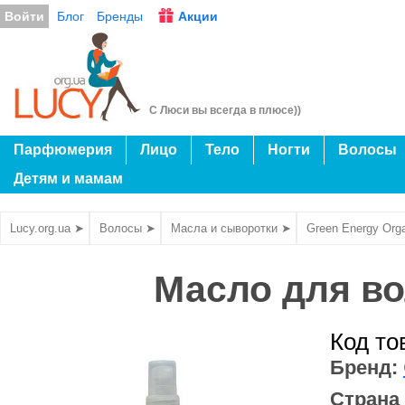
Войти
Блог
Бренды
Акции
С Люси вы всегда в плюсе))
Парфюмерия
Лицо
Тело
Ногти
Волосы
Детям и мамам
Lucy.org.ua ➤
Волосы ➤
Масла и сыворотки ➤
Green Energy Org
Масло для во
Код то
Бренд:
Страна