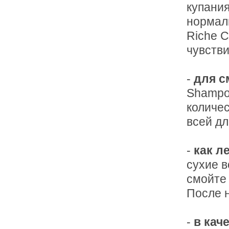
купани
нормал
Riche C
чувств
-
для с
Shampo
количес
всей дл
-
как л
сухие в
смойте
После н
-
в кач