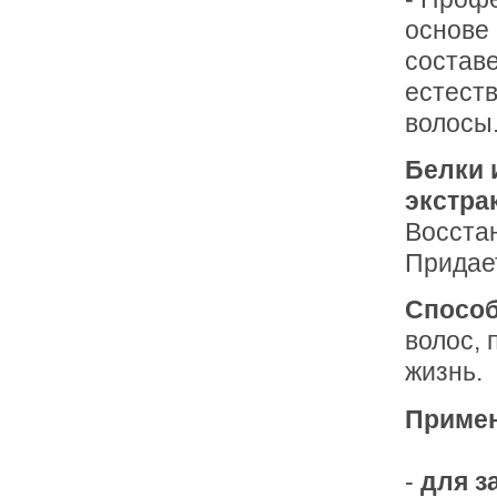
основе
состав
естест
волосы
Белки 
экстр
Восстан
Придае
Способ
волос, 
жизнь.
Примен
-
для з