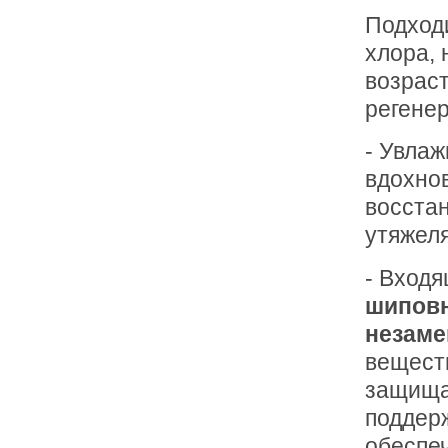
Подход
хлора,
возрас
регене
- Увлаж
вдохно
восстан
утяжеля
- Вход
шиповн
незам
вещест
защища
поддер
обеспе