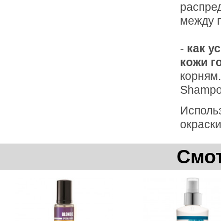
распред
между п
-
как у
кожи г
корням
Shampoo
Использ
окраски
Смот