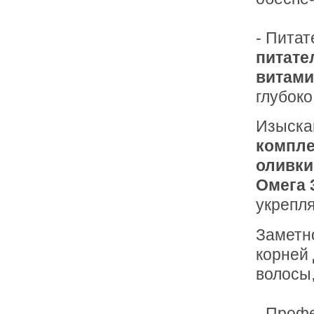
- Пита
питате
витами
глубоко
Изыска
компле
оливки 
Омега 
укрепля
Заметно
корней
волосы
- Проф