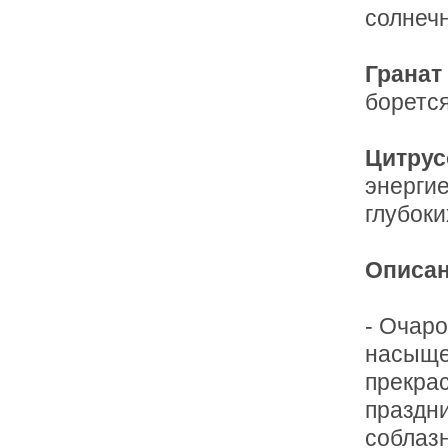
солнечн
Гранат
боретс
Цитру
энерги
глубок
Описан
- Очар
насыще
прекра
праздни
соблаз