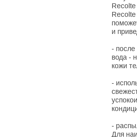
Recolte
Recolte
поможет
и приве
- после
вода - 
кожи те
- испол
свежест
успокои
кондици
- распы
Для на