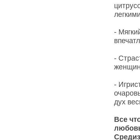
цитрусо
легким
- Мягки
впечатл
- Стра
женщин
- Игрис
очаровы
дух вес
Все чт
любовь
Средиз