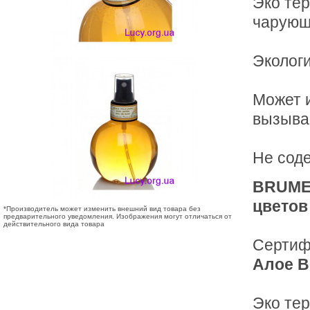
Эко те
чарующ
Экологи
Может и
вызыва
Не соде
BRUMEL
цветов
*Производитель может изменить внешний вид товара без
предварительного уведомления. Изображения могут отличаться от
действительного вида товара
Серти
Алое В
Эко тер