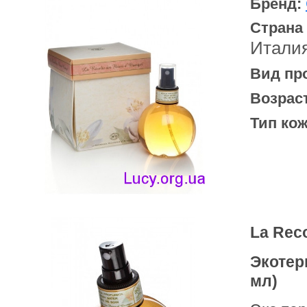
Бренд:
Страна
Итали
Вид пр
Возрас
Тип кож
La Reco
Экотер
мл)