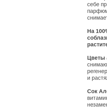
себе пр
парфюма
снимает
На 100
соблаз
растит
Цветы
снимаю
регене
и растя
Сок Ал
витамин
незаме