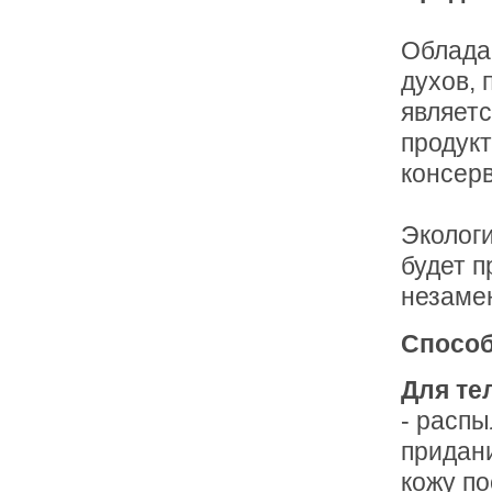
Облада
духов,
являетс
продукт
консерв
Эколог
будет п
незаме
Способ
Для те
- распы
придан
кожу по