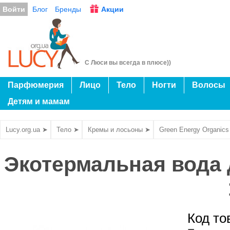
Войти
Блог
Бренды
Акции
С Люси вы всегда в плюсе))
Парфюмерия
Лицо
Тело
Ногти
Волосы
Детям и мамам
Lucy.org.ua ➤
Тело ➤
Кремы и лосьоны ➤
Green Energy Organics
Экотермальная вода 
Код то