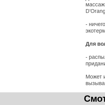
массажн
D'Oran
- ничег
экотерм
Для во
- распы
придани
Может и
вызыва
Смот